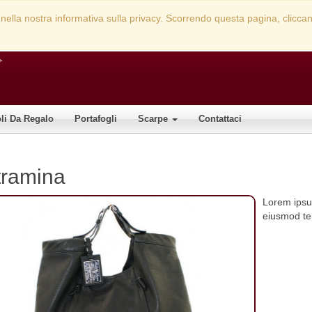
rate nella nostra informativa sulla privacy. Scorrendo questa pagina, clic
oli Da Regalo
Portafogli
Scarpe
Contattaci
tramina
Lorem ipsum
eiusmod tem