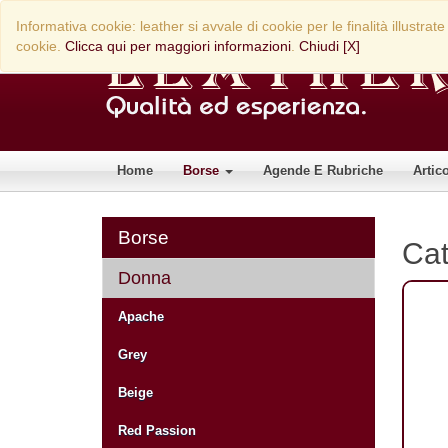
Informativa cookie: leather si avvale di cookie per le finalità illust
cookie.
Clicca qui per maggiori informazioni
.
Chiudi [X]
Home
Borse
Agende E Rubriche
Artic
Borse
Ca
Donna
Apache
Grey
Beige
Red Passion