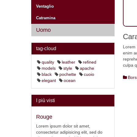
Ventaglio
Catramina
Uomo
Cara
Lorem i
tag-cloud
enim ad
reprehe
quality
leather
refined
culpa q
models
style
apache
black
pochette
cuoio
Bors
elegant
ocean
I più visti
Rouge
Lorem ipsum dolor sit amet,
consectetur adipisicing elit, sed do