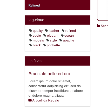
Refined
tag-cloud
Scar
quality
leather
refined
cuoio
elegant
ocean
models
style
apache
black
pochette
I più visti
Bracciale pelle ed oro
Lorem ipsum dolor sit amet,
consectetur adipisicing elit, sed do
eiusmod tempor incididunt ut labore
et dolore magna aliqua.
Articoli da Regalo