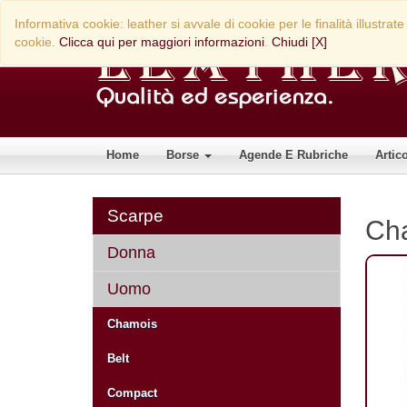
Informativa cookie: leather si avvale di cookie per le finalità illust
cookie.
Clicca qui per maggiori informazioni
.
Chiudi [X]
Home
Borse
Agende E Rubriche
Artic
Scarpe
Ch
Donna
Uomo
Chamois
Belt
Compact