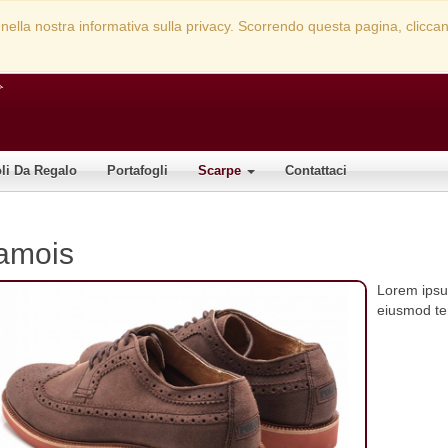
rate nella nostra informativa sulla privacy. Scorrendo questa pagina, clic
oli Da Regalo
Portafogli
Scarpe
Contattaci
amois
Lorem ipsum
eiusmod tem